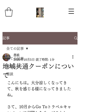
記事
全ての記事
愚娘
全ての記事
2020年10月5日
読了時間: 1分
地域共通クーポンについ
お知らせ
て
雑談
こんにちは。大分涼しくなってき
て、秋を感じる様になってきました
ね。
さて、10月からGo Toトラベルキャ