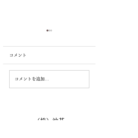
胡麻油他値上げのお願
胡麻油値上げのお
い
時下ますますご清祥
コメント
とお慶び申し上げま
時下ますますご清祥のこと
素は格別のお引立て
とお慶び申し上げます。平
厚く御礼申し上げま
素は格別のお引立てを賜り
コメントを追加…
今年もあとわずかと
厚く御礼申し上げま
慌ただしくなってま
す。 さて表記の
した。そんなどさく
件、令和6年1月より価格
れて、というわけで
を据え置かせていただいて
のですが、またまた
おりましたが、その後の原
ながら値上げのお願
（株）油甚
価増に加えまして、容器・
ざいます。...
資材・運賃の値上げおよび
最低賃金の急激な上昇によ
aburajin.blog@gmail.com