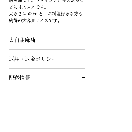
胡麻油です。ドレッシングや天ぷらな
どにオススメです。
大きさは500mlと、お料理好きな方も
納得の大容量サイズです。
太白胡麻油
容器：ペットボトル
返品・返金ポリシー
容量：500ml
商品の返品・返金について記入する欄
配送情報
です。購入後、どのように返品または
返金できるかを詳しく示しましょう。
商品の配送について記入する欄です。
手続きを明確に示すことでショップと
ここに商品の配送方法や梱包、配送料
購入者の信頼関係を築くことができま
などについて入力しましょう。不着が
す。
起こった際などの手続きに関しても詳
しく示すことで、ショップの信頼度を
高めることができます。